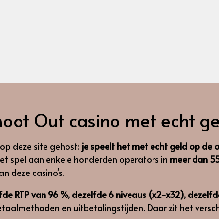
hoot Out casino met echt g
 op deze site gehost:
je speelt het met echt geld op de 
et spel aan enkele honderden operators in
meer dan 55
an deze casino's.
fde RTP van 96 %, dezelfde 6 niveaus (x2-x32), dezelfde
almethoden en uitbetalingstijden. Daar zit het verschi