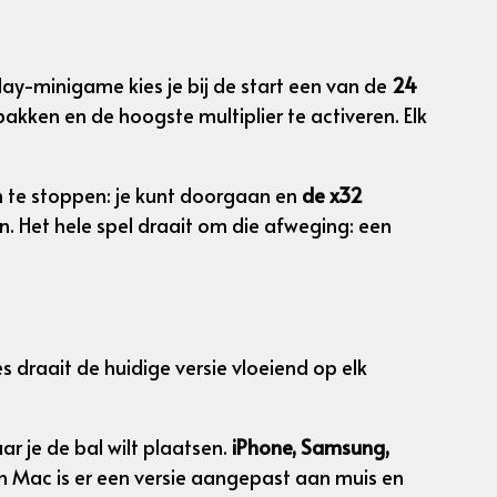
ay-minigame kies je bij de start een van de
24
akken en de hoogste multiplier te activeren. Elk
om te stoppen: je kunt doorgaan en
de x32
en. Het hele spel draait om die afweging: een
 draait de huidige versie vloeiend op elk
ar je de bal wilt plaatsen.
iPhone, Samsung,
n Mac is er een versie aangepast aan muis en