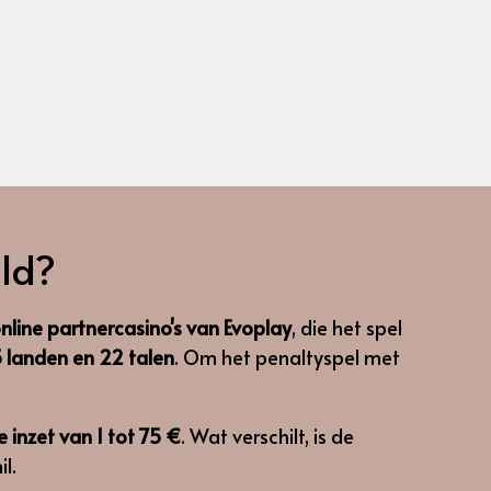
eld?
online partnercasino's van Evoplay
, die het spel
 landen en 22 talen
. Om het penaltyspel met
 inzet van 1 tot 75 €
. Wat verschilt, is de
l.