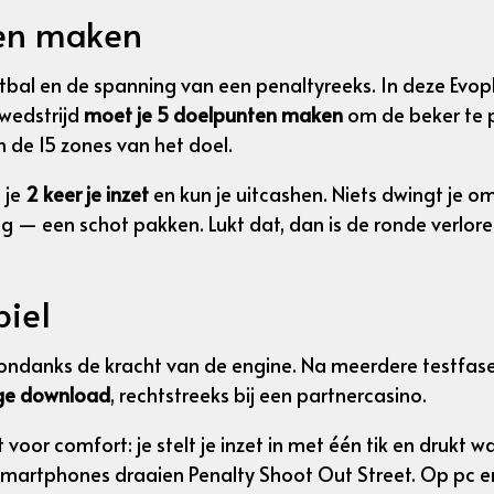
ten maken
bal en de spanning van een penaltyreeks. In deze Evopl
 wedstrijd
moet je 5 doelpunten maken
om de beker te p
en de 15 zones van het doel.
 je
2 keer je inzet
en kun je uitcashen. Niets dwingt je 
ding — een schot pakken. Lukt dat, dan is de ronde verlor
biel
 ondanks de kracht van de engine. Na meerdere testfases
ige download
, rechtstreeks bij een partnercasino.
oor comfort: je stelt je inzet in met één tik en drukt wa
smartphones draaien Penalty Shoot Out Street. Op pc e