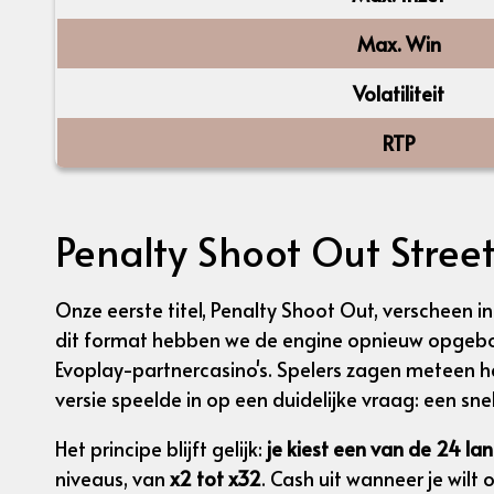
Max. Win
Volatiliteit
RTP
Penalty Shoot Out Stree
Onze eerste titel, Penalty Shoot Out, verscheen 
dit format hebben we de engine opnieuw opge
Evoplay-partnercasino's. Spelers zagen meteen
versie speelde in op een duidelijke vraag: een sne
Het principe blijft gelijk:
je kiest een van de 24 la
niveaus, van
x2 tot x32
. Cash uit wanneer je wilt 