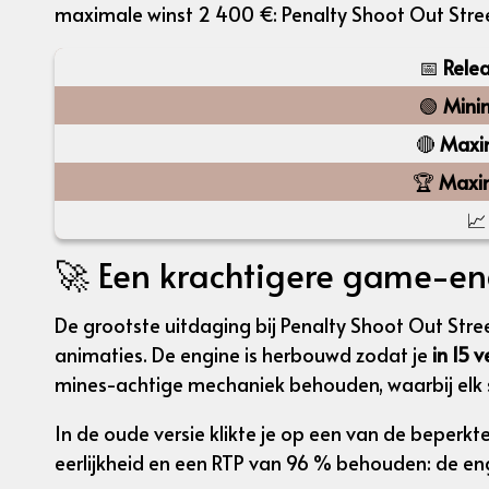
maximale winst 2 400 €: Penalty Shoot Out Street
📅
Rele
🟢
Minim
🔴
Maxim
🏆
Maxim

🚀 Een krachtigere game-en
De grootste uitdaging bij Penalty Shoot Out Stree
animaties. De engine is herbouwd zodat je
in 15 
mines-achtige mechaniek behouden, waarbij elk s
In de oude versie klikte je op een van de beperkte
eerlijkheid en een RTP van 96 % behouden: de eng