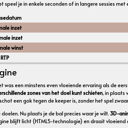
 speel je in enkele seconden of in langere sessies met 
asedatum
ale inzet
ale inzet
ale winst

RTP
gine
t was een minstens even vloeiende ervaring als de eerste
verschillende zones van het doel kunt schieten
, in plaats
chot een gok tegen de keeper is, zonder het spel zwaa
 doelen. Nu plaats je de bal precies waar je wilt.
3D-anim
ine blijft licht (HTML5-technologie) en draait vloeiend