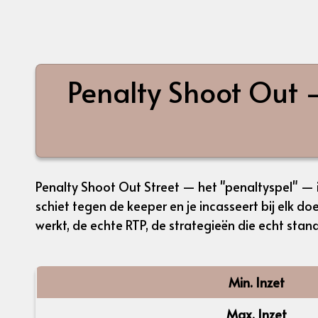
Penalty Shoot Out —
Penalty Shoot Out Street — het "penaltyspel" — is
schiet tegen de keeper en je incasseert bij elk do
werkt, de echte RTP, de strategieën die echt stan
Min. Inzet
Max. Inzet